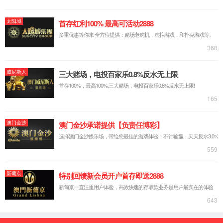
新闻动态
公司新闻
技术问答
客户案例
人才招聘
联系我们
产品展示
/ product
全合成切削/磨削液
半合成切削液
乳化型切削液
油性金属加工油
水基清洗剂
油性防锈油水性防锈剂
冲剪/冲压油