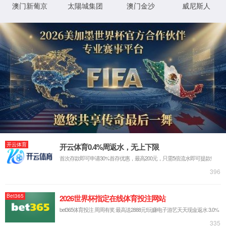
人才招聘
联系我们
全国统一服务热线：
400-158-0977 / 13851510977
公司首页
今年会网站
公司简介
企业文化
资质荣誉
产品展示
全合成切削/磨削液
半合成切削液
乳化型切削液
油性金属加工油
水基清洗剂
油性防锈油水性防锈剂
冲剪/冲压油